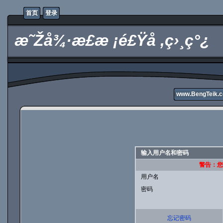
首页
登录
æ˜Žå¾·æ­£æ ¡é£Ÿå ‚ç›¸ç°¿
www.BengTeik.
输入用户名和密码
警告：您的
用户名
密码
忘记密码